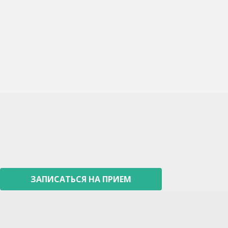
В Г. ВОЛГОДОНСКЕ
ЛЕЧИТЬСЯ У НАС
значит лечиться
безболезненно и
эффективно!
ЗАПИСАТЬСЯ НА ПРИЕМ