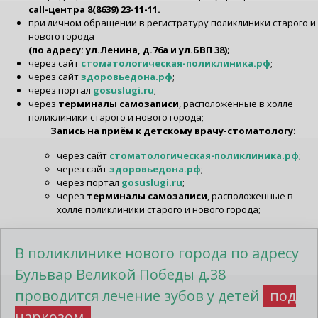
call-центра 8(8639) 23-11-11.
при личном обращении в регистратуру поликлиники старого и
нового города
(по адресу: ул.Ленина, д.76а и ул.БВП 38);
через сайт
стоматологическая-поликлиника.рф
;
через сайт
здоровьедона.рф
;
через портал
gosuslugi.ru
;
через
терминалы самозаписи
, расположенные в холле
поликлиники старого и нового города;
Запись на приём к детскому врачу-стоматологу:
через сайт
стоматологическая-поликлиника.рф
;
через сайт
здоровьедона.рф
;
через портал
gosuslugi.ru
;
через
терминалы самозаписи
, расположенные в
холле поликлиники старого и нового города;
В поликлинике нового города по адресу
Бульвар Великой Победы д.38
проводится лечение зубов у детей
под
наркозом