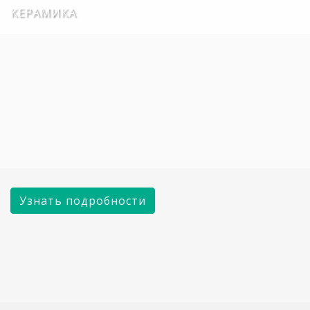
КЕРАМИКА
в ГБУ РО
«Стоматологическая
поликлиника» в г.
Волгодонске.
Узнать подробности
Стоматология для
детей и их родителей
ГБУ РО «СТОМАТОЛОГИЧЕСКАЯ ПОЛИКЛИНИКА»