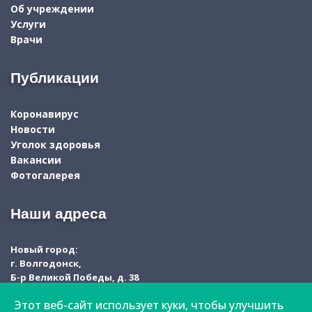
Об учреждении
Услуги
Врачи
Публикации
Коронавирус
Новости
Уголок здоровья
Вакансии
Фотогалерея
Наши адреса
Новый город:
г. Волгодонск,
Б-р Великой Победы, д. 38
Этот веб-сайт использует куки, чтобы улучшить
Старый город: